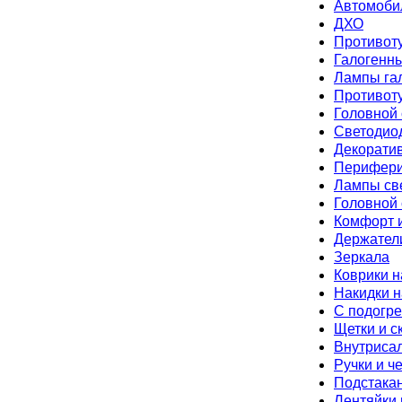
Автомоби
ДХО
Противот
Галогенн
Лампы га
Противот
Головной 
Светодио
Декорати
Перифер
Лампы св
Головной 
Комфорт и
Держател
Зеркала
Коврики н
Накидки н
С подогр
Щетки и с
Внутриса
Ручки и ч
Подстака
Лентяйки 