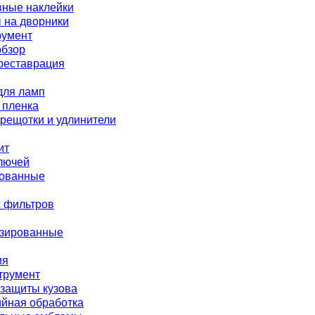
вные наклейки
 на дворники
румент
обзор
реставрация
для ламп
 пленка
трещотки и удлинители
ит
лючей
ованные
 фильтров
зированные
ия
трумент
 защиты кузова
ийная обработка