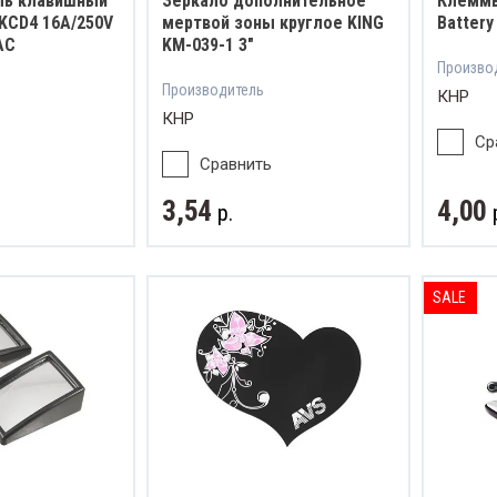
ль клавишный
Зеркало дополнительное
Клеммы
KCD4 16A/250V
мертвой зоны круглое KING
Battery
AC
KM-039-1 3"
Произво
Производитель
КНР
КНР
Ср
Сравнить
3,54
4,00
р.
SALE