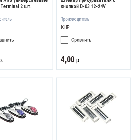
 АКБ универсальные
Штекер прикуривателя с
 Terminal 2 шт.
кнопкой D-03 12-24V
дитель
Производитель
КНР
авнить
Сравнить
4,00
р.
р.