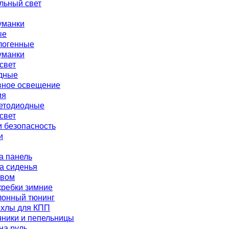
льный свет
уманки
ые
логенные
уманки
свет
дные
вное освещение
ия
етодиодные
свет
 безопасность
и
а панель
а сиденья
евом
кребки зимние
лонный тюнинг
ехлы для КПП
нники и пепельницы
на руль