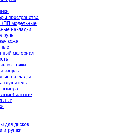
ники
еры пространства
я КПП модельные
вные накладки
а руль
ная кожа
сные
енный материал
ость
ые косточки
 и защита
вные накладки
а глушитель
я номера
автомобильные
льные
ки
ы для дисков
и игрушки