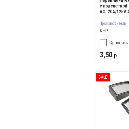
Переключате
с подсветкой 
AC, 20A/125V 
Производитель
КНР
Сравнить
3,50
р.
SALE