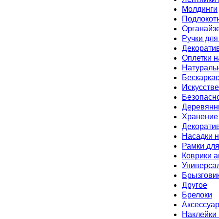
Молдинги
Подлокот
Органайз
Ручки дл
Декорати
Оплетки н
Натураль
Бескарка
Искусств
Безопасн
Деревянн
Хранение
Декорати
Насадки н
Рамки дл
Коврики 
Универса
Брызгови
Другое
Брелоки
Аксессуар
Наклейки 