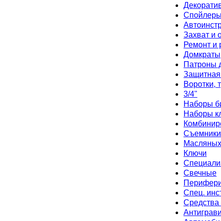
Декорати
Спойлеры
Автоинст
Захват и 
Ремонт и 
Домкраты
Патроны 
Защитная
Воротки, 
3/4"
Наборы б
Наборы к
Комбинир
Съемники
Масляных
Ключи
Специали
Свечные
Перифер
Спец. инс
Средства
Антиграв