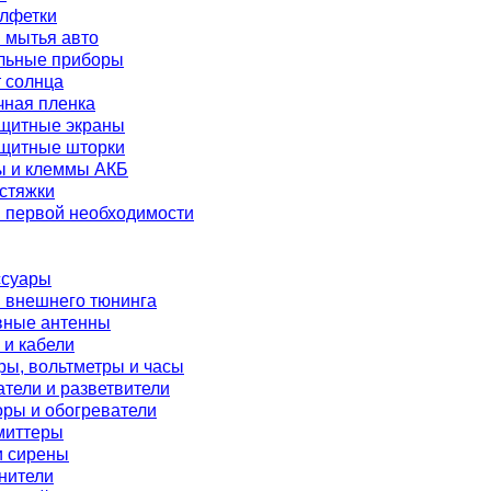
алфетки
 мытья авто
льные приборы
 солнца
чная пленка
щитные экраны
щитные шторки
ы и клеммы АКБ
стяжки
 первой необходимости
ссуары
 внешнего тюнинга
вные антенны
 и кабели
ы, вольтметры и часы
тели и разветвители
ры и обогреватели
миттеры
и сирены
нители