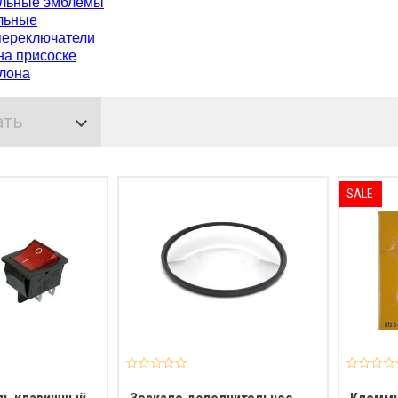
льные эмблемы
льные
переключатели
на присоске
алона
ать
SALE