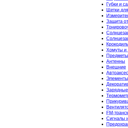
ахват и обзор
Губки и с
Щетки для
Измерите
Защита от
Тонирово
Солнцеза
Солнцеза
Крокодил
Хомуты и 
Предметы
Антенны
Внешние
Автоаксе
Элементы
Декорати
Зарядные
Термометр
Прикурива
Вентилято
FM-транс
Сигналы 
Предохра