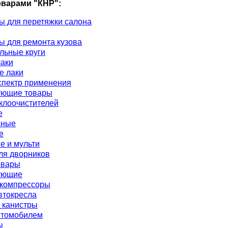
оварами "КНР":
Накидные
ы для перетяжки салона
лятора
ы для ремонта кузова
Рожковые
льные круги
 АКБ
лаки
ели
териалы
Свечные
е лаки
ели
спектр применения
ующие товары
авчины
Трещоточные
клоочистителей
е
лемы
Специализированные
сные
е
е и мульти
ов
ля дворников
овары
ующие
 компрессоры
втокресла
 канистры
втомобилем
ы