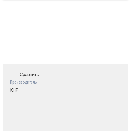
ват и обзор
Сравнить
Производитель
КНР