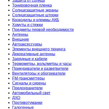
Защита от солнца
Тонировочная пленка
ват и обзор
Солнцезащитные экраны
Солнцезащитные шторки
Крокодилы и клеммы АКБ
Хомуты и стяжки
Предметы первой необходимости
Антенны
Внешние
Автоаксессуары
Элементы внешнего тюнинга
Декоративные антенны
Зарядные и кабели
Термометры, вольтметры и часы
Прикуриватели и разветвители
Вентиляторы и обогреватели
FM-трансмиттеры
Сигналы и сирены
Предохранители
Автомобильный свет
ДХО
Противотуманки
Галогенные