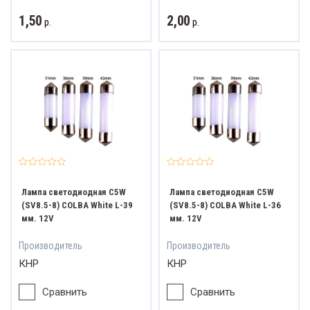
1,50
2,00
р.
р.
ват и обзор
Лампа светодиодная C5W
Лампа светодиодная C5W
(SV8.5-8) COLBA White L-39
(SV8.5-8) COLBA White L-36
мм. 12V
мм. 12V
Производитель
Производитель
КНР
КНР
Сравнить
Сравнить