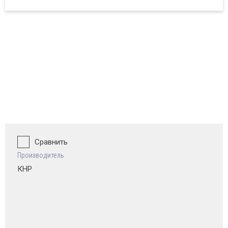
ват и обзор
Сравнить
Производитель
КНР