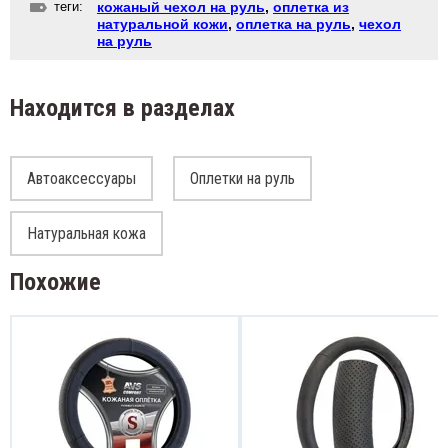
теги:
кожаный чехол на руль
,
оплетка из
натуральной кожи
,
оплетка на руль
,
чехол
на руль
Находится в разделах
Автоаксессуары
Оплетки на руль
Натуральная кожа
Похожие