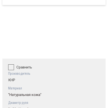
ват и обзор
Сравнить
Производитель
КНР
Материал
"Натуральная кожа"
Диаметр руля