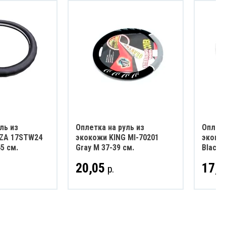
ль из
Оплетка на руль из
Оплетк
ZA 17STW24
экокожи KING MI-70201
экоко
45 см.
Gray M 37-39 см.
Black 
20,05
17,6
р.