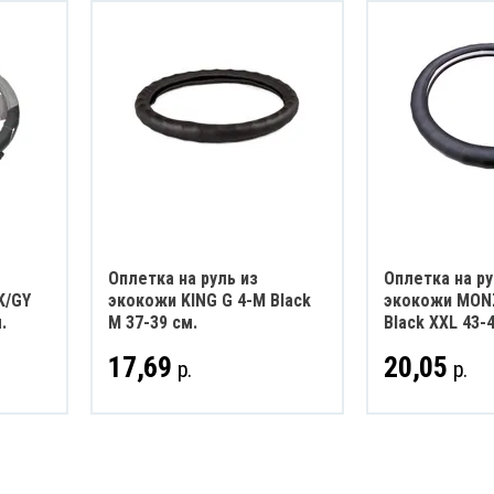
Оплетка на руль из
Оплетка на ру
K/GY
экокожи KING G 4-M Black
экокожи MON
.
M 37-39 см.
Black XXL 43-
17,69
20,05
р.
р.