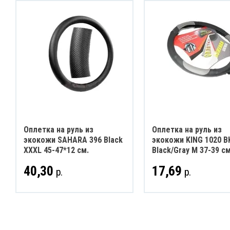
Оплетка на руль из
Оплетка на руль из
экокожи SAHARA 396 Black
экокожи KING 1020 B
XXXL 45-47*12 см.
Black/Gray M 37-39 см
40,30
17,69
р.
р.