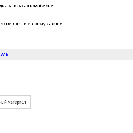
 диапазона автомобилей.
клюзивности вашему салону.
.
руль
ный материал