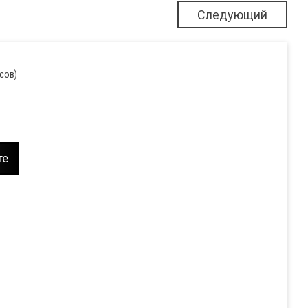
Следующий
осов)
те