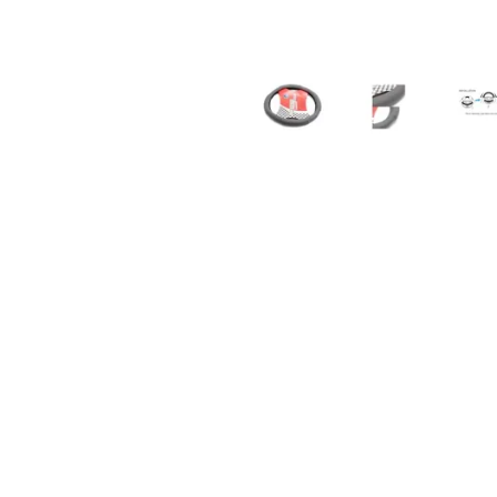
ахват и обзор