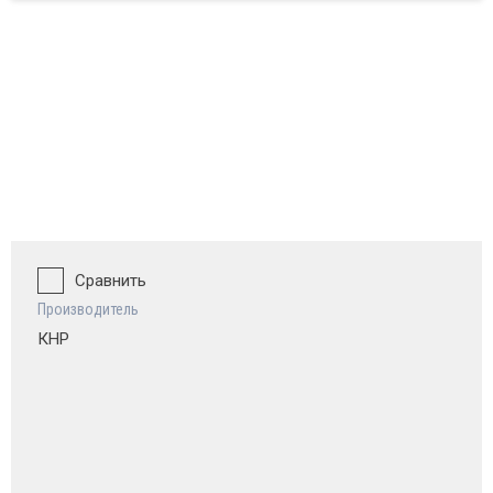
ват и обзор
Сравнить
Производитель
КНР