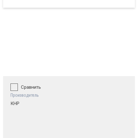
ват и обзор
Сравнить
Производитель
КНР