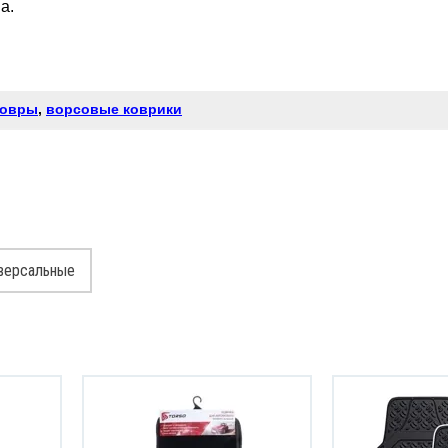
а.
ковры
,
ворсовые коврики
версальные