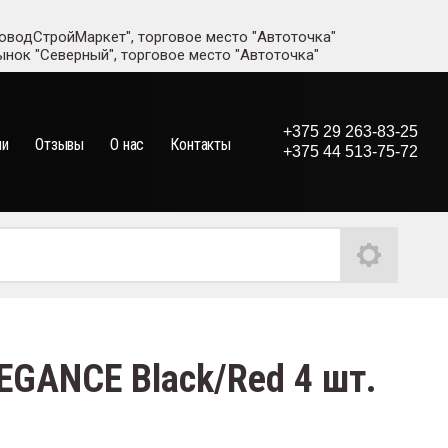
адоводСтройМаркет", торговое место "Автоточка"
рынок "Северный", торговое место "Автоточка"
+375 29 263-83-25
ии
Отзывы
О нас
Контакты
+375 44 513-75-72
GANCE Black/Red 4 шт.