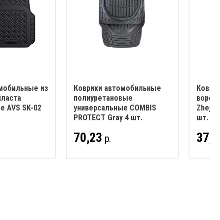
мобильные из
Коврики автомобильные
Коври
пласта
полиуретановые
ворсо
е AVS SK-02
универсальные COMBIS
Zhejan
PROTECT Gray 4 шт.
шт.
70,23
37,4
р.