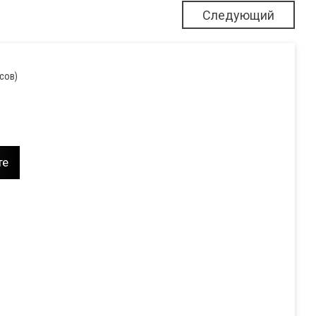
Следующий
осов)
те