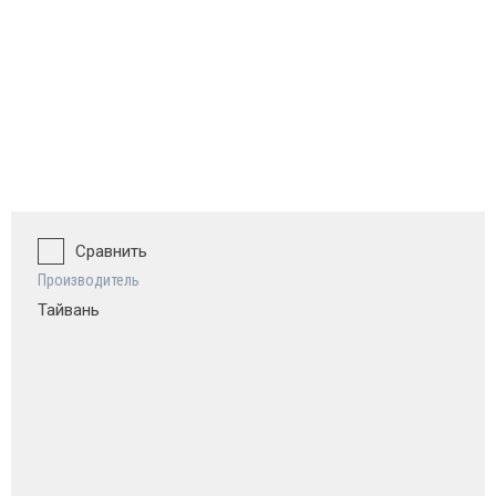
ват и обзор
Сравнить
Производитель
Тайвань