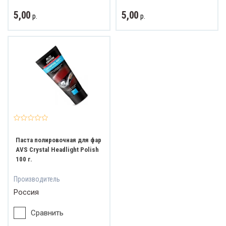
5,00
5,00
р.
р.
ват и обзор
Паста полировочная для фар
AVS Crystal Headlight Polish
100 г.
Производитель
Россия
Сравнить