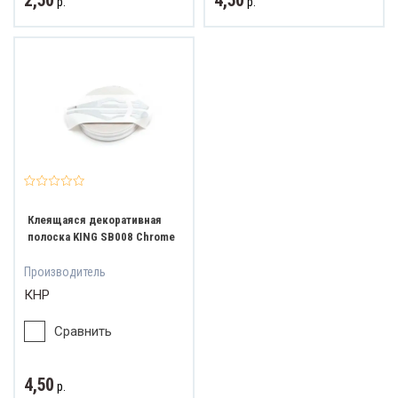
2,50
4,50
р.
р.
Клеящаяся декоративная
полоска KING SB008 Chrome
Производитель
КНР
Сравнить
4,50
р.