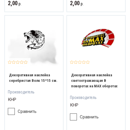
2,00
2,00
р.
р.
ват и обзор
Декоративная наклейка
Декоративная наклейка
серебристая Волк 15*15 см.
светоотражающая В
поворотах на MAX оборотах
Производитель
Производитель
КНР
КНР
Сравнить
Сравнить