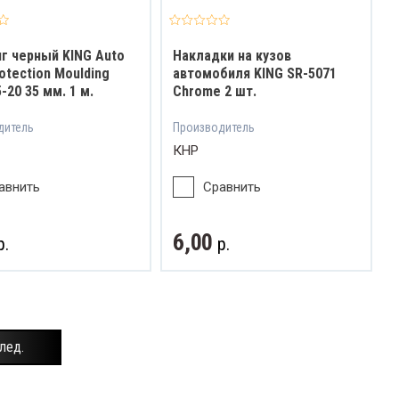
г черный KING Auto
Накладки на кузов
otection Moulding
автомобиля KING SR-5071
-20 35 мм. 1 м.
Chrome 2 шт.
дитель
Производитель
КНР
авнить
Сравнить
6,00
р.
р.
лед.