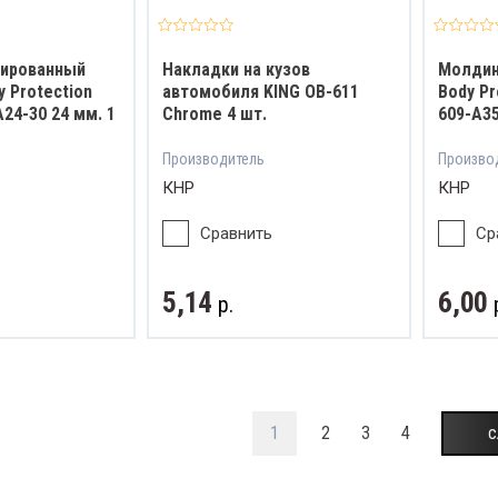
мированный
Накладки на кузов
Молдин
y Protection
автомобиля KING OB-611
Body Pr
A24-30 24 мм. 1
Chrome 4 шт.
609-A35
Производитель
Произво
КНР
КНР
Сравнить
Ср
5,14
6,00
р.
1
2
3
4
с