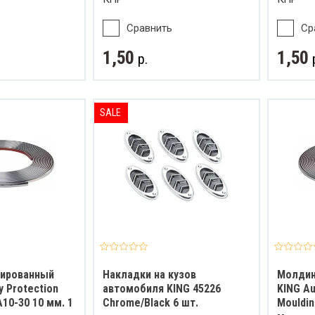
Сравнить
Ср
1,50
1,50
р.
SALE
мированный
Накладки на кузов
Молдин
y Protection
автомобиля KING 45226
KING Au
A10-30 10 мм. 1
Chrome/Black 6 шт.
Mouldin