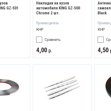
узов
Накладки на кузов
Антенн
ING GZ-501
автомобиля KING GZ-500
самокл
Chrome 2 шт.
Black
Производитель
Произво
КНР
КНР
Сравнить
Ср
4,00
4,50
р.