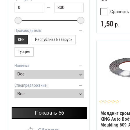
ахват и обзор
Сравнить
1,50
р.
Производитель:
КНР
Республика Беларусь
Турция
Новинка:
Все
Спецпредложение:
Все
Показать
56
Молдинг хро
KING Auto Bod
Moulding 609-