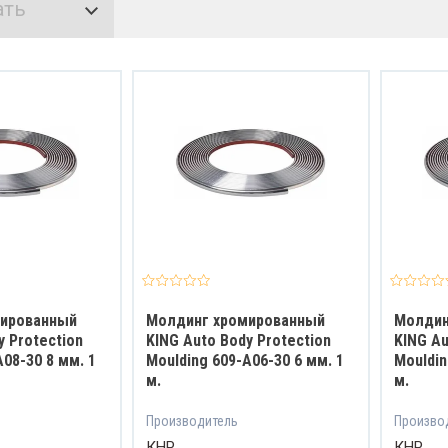
ать
Накидные
лятора
Рожковые
 АКБ
ели
териалы
Свечные
ели
авчины
Трещоточные
лемы
Специализированные
ов
мированный
Молдинг хромированный
Молдин
y Protection
KING Auto Body Protection
KING Au
A08-30 8 мм. 1
Moulding 609-A06-30 6 мм. 1
Mouldin
м.
м.
Производитель
Произво
КНР
КНР