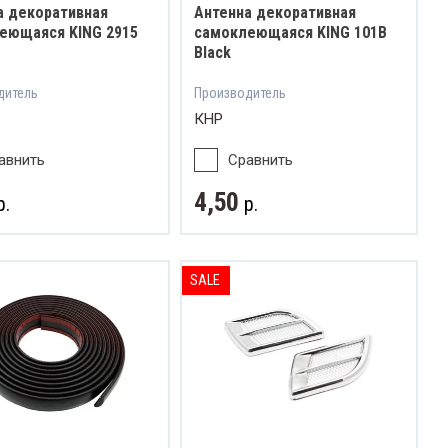
а декоративная
Антенна декоративная
еющаяся KING 2915
самоклеющаяся KING 101B
Black
дитель
Производитель
КНР
авнить
Сравнить
4,50
р.
р.
SALE