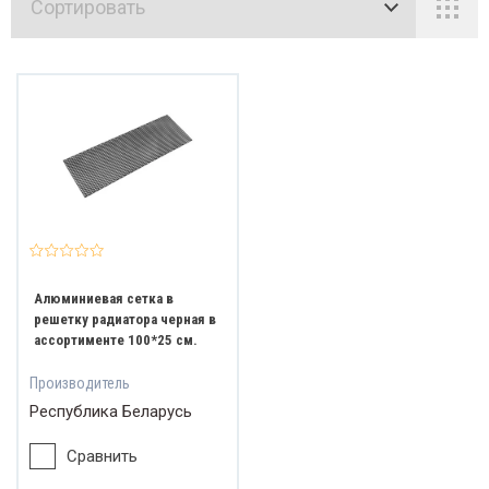
Сортировать
путствующие товары
Элеме
Уход 
Спреи
Термо
Защит
Раств
Ключ
форт и безопасность
д за колесами
ки и скребки зимние
ловые
налы и сирены
мпы светодиодные
онки и канистры
зовные герметики
отки, трещотки и удлинители
Орган
Защит
Голов
Корот
С за
ериалы для ремонта кузова
Рамки
Уход 
Заряд
Безоп
Клейк
Набор
ементы внешнего тюнинга
д за двигателем
реи
рмометры, вольтметры и часы
ита от солнца
творители
ючи
Комби
териалы для перетяжки салона
Колпа
Клея 
Предо
Кроко
Полир
Набор
ки для номера
д за руками
ядные для аккумулятора
зопасность
ейкие ленты
боры ключей
Наки
хнические жидкости
Брызг
Техни
Кнопк
Хомут
Вспом
Отвер
паки для дисков
я и герметики
едохранители
окодилы и клеммы АКБ
ировальные круги
боры инструментов
Рожк
тоинструмент
Брело
Преоб
Сопут
Ремон
Набор
ызговики
нические очистители
пки и переключатели
муты и стяжки
помогательные материалы
вертки
Свеч
Алюминиевая сетка в
Авто
Смазк
Друго
Домк
елоки
еобразователи ржавчины
путствующие
онт и реставрация
боры отверток
Трещ
решетку радиатора черная в
ассортименте 100*25 см.
Аксес
Приса
Спец.
томобильные эмблемы
азки
угое
мкраты
Специ
Производитель
Республика Беларусь
Накле
Зимня
Съем
ессуары для дисков
исадки
ц. инструмент
Сравнить
Захва
лейки и игрушки
няя химия
емники