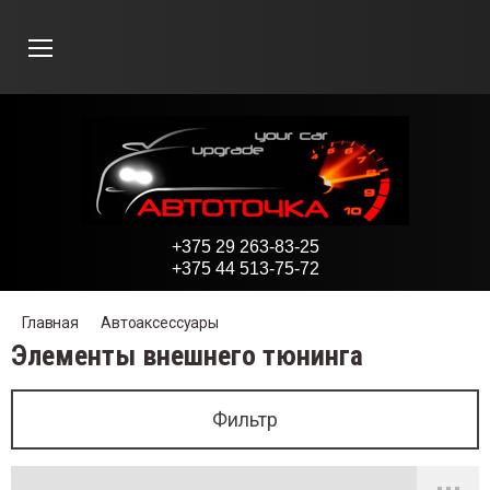
Назад
Назад
Назад
Назад
Назад
Назад
Назад
Назад
Назад
Назад
Назад
Назад
На
На
На
На
На
На
На
На
На
На
На
На
На
На
На
На
На
На
На
На
На
На
На
На
На
На
На
На
На
На
На
На
На
На
На
На
На
На
На
На
На
На
На
тоаксессуары
тохимия и косметика
од за автомобилем
оматизаторы
ектротовары
томобильный свет
путствующие товары
териалы для ремонта кузова
териалы для перетяжки салона
хнические жидкости
тоинструмент
Внут
Опле
Чехл
Наки
Ковр
Комф
Элем
Колп
Накл
Поли
Уход
Клея
Смаз
Анте
Прот
Ламп
Ламп
Щетк
Защи
Абра
Грун
Крас
Сред
Клей
Адап
Биты
Голо
Воро
Ключ
Набо
Отве
Съем
тоаксессуары
Внутр
Уход 
Водос
Карто
Антен
ДХО
Щетки
Шпатл
Автот
Охла
Адапт
+375 29 263-83-25
охимия и косметика
Оплет
Автош
Губки
Геле
Заряд
Проти
Насос
Абраз
Экок
Тормо
Биты
трисалонный тюнинг
д за кузовом
досгоны
ртонные
тенны
О
тки стеклоочистителей
атлевки
тоткани
лаждающие жидкости
аптеры и битодержатели
Декор
Искус
Униве
Униве
Униве
Зерка
Декор
13 дю
Опозн
Абраз
Полир
Холод
Аэроз
Внутр
Свет
Голов
Голов
Карка
Тонир
Для с
Антик
Широк
Масти
Акри
Адапт
Биты 
Корот
1/4"
Г-обра
Комби
Крест
Масля
+375 44 513-75-72
д за автомобилем
Чехлы
Полир
Уборк
Мешо
Прику
Декор
Детск
Грунт
Защит
Специ
Набор
етки на руль
тошампуни
ки и салфетки
левые
ядные и кабели
отивотуманки
сосы и компрессоры
разивные материалы
окожа
рмозные жидкости
ты
Подло
Натур
Моде
Дерев
Моде
Держ
Декор
14 дю
Декор
Защи
Очист
Герме
Конси
Внеш
Галог
Проти
Периф
Беска
Солнц
Водос
Акри
Автом
Антиг
На вс
Битод
Голов
Длинн
3/8"
Г-обр
Г-обр
Плоск
Стопо
Главная
Автоаксессуары
Элементы внешнего тюнинга
оматизаторы
Накид
Уход 
Хране
Бочон
Венти
Патро
Предм
Краск
Тонир
Стек
Голов
хлы для сидений
лироли
рка салона
шочки
куриватели и разветвители
коративное освещение
ские автокресла
унты
щитные пленки
ециализированные жидкости
боры бит
Ручки
Беска
На пе
С под
Коври
Насад
15 дю
Силик
Клея
Периф
Гибри
Солнц
Акрил
Мови
Маля
Кард
Биты 
Корот
1/2"
E-про
Рожко
Torx
Униве
Фильтр
ектротовары
Коври
Уход 
Щетки
В воз
FM-тр
Лампы
Измер
Средс
Набор
идки на сиденья
д за стеклами
нение и защита
чонки
тиляторы и обогреватели
троны для ламп
едметы первой необходимости
ски и лаки
нировочные пленки
еклоомывающие жидкости
ловки торцевые
Ручки
Лентя
Спойл
16-17
Табли
Резьб
Модел
Биты 
Корот
3/4"
Бало
Удар
Специ
томобильный свет
Комфо
Уход 
Щетки
Мело
Сигна
Лампы
Ворон
Кузов
Ворот
врики автомобильные
д за салоном
тки для мытья авто
оздуховод
-трансмиттеры
мпы галогенные
мерительные приборы
едства защиты кузова
боры головок
Подст
Молди
Накле
Игруш
Резин
Биты 
Длинн
Разре