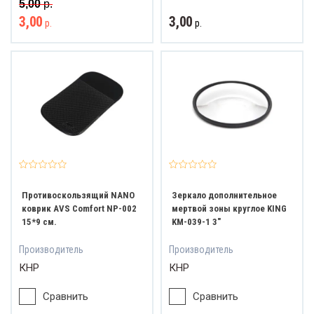
5,00
р.
3,00
3,00
р.
р.
ват и обзор
Противоскользящий NANO
Зеркало дополнительное
коврик AVS Comfort NP-002
мертвой зоны круглое KING
15*9 см.
KM-039-1 3"
Производитель
Производитель
КНР
КНР
Сравнить
Сравнить