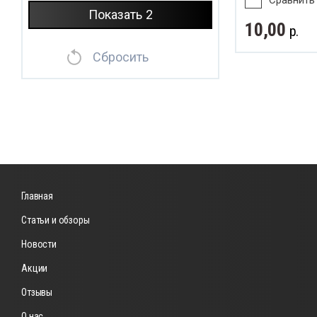
Сравнить
ахват и обзор
Показать
2
10,00
р.
Сбросить
Главная
Статьи и обзоры
Новости
Акции
Отзывы
О нас