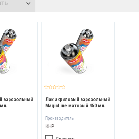
ать
Накидные
лятора
Рожковые
 АКБ
ели
териалы
Свечные
ели
авчины
Трещоточные
лемы
Специализированные
ов
й аэрозольный
Лак акриловый аэрозольный
 мл.
MagicLine матовый 450 мл.
Производитель
КНР