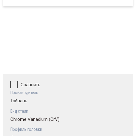
ват и обзор
Сравнить
Производитель
Тайвань
Вид стали
Chrome Vanadium (CrV)
Профиль головки